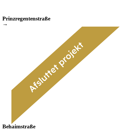
Prinzregentenstraße
→
Behaimstraße