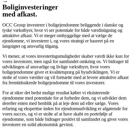
→
Boliginvesteringer
med afkast.
OCC Group investerer i boligejendomme beliggende i danske og
tyske vækstbyer, hvor vi ser potentiale for både værdistigning og
attraktive afkast. Vi er meget omhyggelige med at vælge de
ejendomme, vi investerer i, og vores strategi er baseret på en
langsigtet og ansvarlig tilgang.
Vi mener, at vores investeringsmuligheder skaber værdi ikke kun for
vores investorer, men også for samfundet omkring os. Vi bidrager til
udviklingen af ansvarlige og livlige vækstbyer, hvor vores
boligejendomme giver et kvalitetspræg på byudviklingen. Vi er
stolte af vores værdier og vil fortsætte med at levere attraktive afkast
fra fremtidssikrede boligejendomme til vores investorer.
For at sikre det bedst mulige resultat køber vi eksisterende
ejendomme med potentiale for at forbedre dem, og vi udvikler dem
derefter enten med henblik på at leje dem ud eller sælge. Vores
erfaring og ekspertise inden for ejendomsudvikling er afgørende for
vores succes, og vi er stolte af at have skabt en portefølje af
ejendomme, som både bidrager positivt til samfundet og giver vores
investorer en solid økonomisk gevinst.